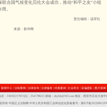
保联合国气候变化贝伦大会成功，推动“和平之友”小组
作用。
责任编辑：温军红
来源：新华网
新闻中心
|
法制要闻
|
法律咨询
|
法律服务
|
经典案例
|
社会民生
|
采编团队
|
图片新闻
话：13619221783 QQ：2541798221 邮箱：zhyfzh@163.com 地址：西安市石化大道
权所有 中国正义法制网
中华人民共和国工业和信息化部备案号：陕ICP备2022006129号