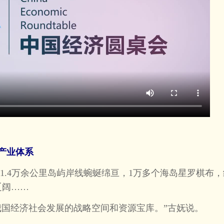
产业体系
.4万余公里岛屿岸线蜿蜒绵亘，1万多个海岛星罗棋布，
辽阔……
国经济社会发展的战略空间和资源宝库。”古妩说。