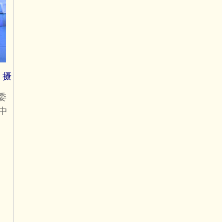
 摄
委
中