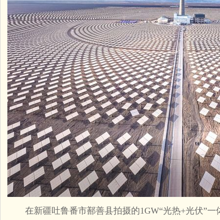
在新疆吐鲁番市鄯善县拍摄的1GW“光热+光伏”一体化