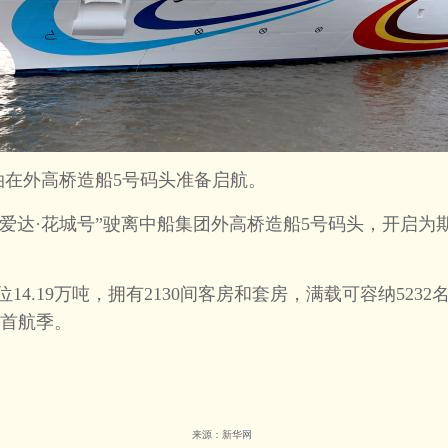
停泊在外高桥造船5号码头准备启航。
达·花城号”驶离中船集团外高桥造船5号码头，开启为期
。
4.19万吨，拥有2130间客房和套房，满载可容纳5232名
首航季。
来源：新华
网