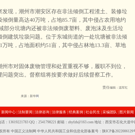
发现，潮州市潮安区存在非法倾倒工程渣土、装修垃
倾倒量高达40万吨，占地85.7亩，其中侵占农用地约
该区域部分坑塘内还被非法倾倒废塑料、废泡沫及生活垃
倾倒建筑垃圾问题。位于东城街道的一处坑塘被非法倾
万吨，占地面积约51亩，其中侵占林地13.3亩、草地
州市对固体废物管理和处置重视不够，履职不到位，
埋问题突出。督察组将按要求做好后续督察工作。
责任
编辑：温军红
来源：新华
网
新闻中心
|
法制要闻
|
法律咨询
|
法律服务
|
经典案例
|
社会民生
|
采编团队
|
图片新闻
话：13619221783 QQ：2541798221 邮箱：zhyfzh@163.com 地址：西安市石化大道
权所有 中国正义法制网
中华人民共和国工业和信息化部备案号：陕ICP备2022006129号