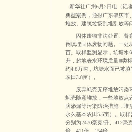
新华社广州6月2日电（记
典型案例，通报广东肇庆市
堆放、建筑垃圾乱堆乱放等
固体废物非法处置。督察
倒填埋固体废物问题。一处坑
亩。取样监测显示，坑塘水体化
升，超地表水环境质量Ⅲ类标
约4.8万吨，坑塘水面已被填
农田3.8亩）。
废弃蚝壳无序堆放污染环
蚝壳随意堆放，一些堆放点
防渗漏等污染防治措施，堆放总
永久基本农田5.6亩）。取
分别为2470毫克/升、412毫
倍、411倍、154倍。