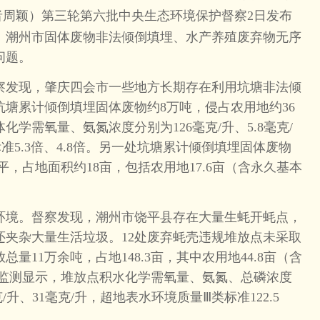
者周颖）第三轮第六批中央生态环境保护督察2日发布
、潮州市固体废物非法倾倒填埋、水产养殖废弃物无序
问题。
发现，肇庆四会市一些地方长期存在利用坑塘非法倾
塘累计倾倒填埋固体废物约8万吨，侵占农用地约36
学需氧量、氨氮浓度分别为126毫克/升、5.8毫克/
准5.3倍、4.8倍。另一处坑塘累计倾倒填埋固体废物
平，占地面积约18亩，包括农用地17.6亩（含永久基本
境。督察发现，潮州市饶平县存在大量生蚝开蚝点，
还夹杂大量生活垃圾。12处废弃蚝壳违规堆放点未采取
量11万余吨，占地148.3亩，其中农用地44.8亩（含
样监测显示，堆放点积水化学需氧量、氨氮、总磷浓度
克/升、31毫克/升，超地表水环境质量Ⅲ类标准122.5