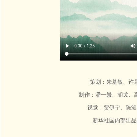
策划：朱基钗、许
制作：潘一景、胡戈、
视觉：贾伊宁、陈浚
新华社国内部出品