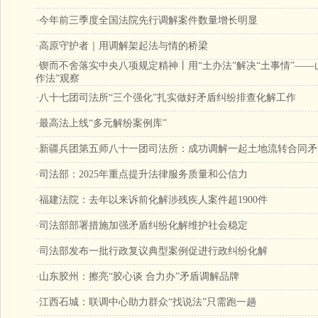
·
今年前三季度全国法院先行调解案件数量增长明显
·
高原守护者｜用调解架起法与情的桥梁
·
锲而不舍落实中央八项规定精神丨用“土办法”解决“土事情”——
作法”观察
·
八十七团司法所“三个强化”扎实做好矛盾纠纷排查化解工作
·
最高法上线“多元解纷案例库”
·
新疆兵团第五师八十一团司法所：成功调解一起土地流转合同矛
·
司法部：2025年重点提升法律服务质量和公信力
·
福建法院：去年以来诉前化解涉残疾人案件超1900件
·
司法部部署措施加强矛盾纠纷化解维护社会稳定
·
司法部发布一批行政复议典型案例促进行政纠纷化解
·
山东胶州：擦亮“胶心谈 合力办”矛盾调解品牌
·
江西石城：联调中心助力群众“找说法”只需跑一趟