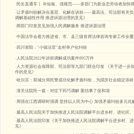
·
民生直通车丨 补短板、强规范——多部门为新业态劳动者加快撑
·
让矛盾纠纷解决在基层、化解在诉前——最高法、司法部有关负
调解基础性作用 推进诉源治理的意见》
·
两部门印发意见加强人民调解服务 推进诉源治理
·
中国法学会着力推进省、市、县三级首席法律咨询专家工作全覆
·
四川资阳：“小镇法官”走村串户化纠纷
·
人民法院2022年诉前调解成功案件895万件
·
人力资源社会保障部、司法部等九部门联合印发 《关于进一步
作的意见》
·
哈尔滨：双城分局民警成功化解矛盾纠纷，为国庆社会稳定添砖
·
潼关法院民一庭：对症下药巧调解 案结事了促和谐
·
周强在江西调研时强调 坚持以人民为中心 加强矛盾纠纷多元化
·
最高人民法院关于加快推进人民法院调解平台进乡村、进社区、
·
最高人民法院印发《关于加快推进人民法院调解平台进乡村、进
见》